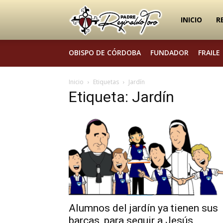
Padre
INICIO
R
OBISPO DE CÓRDOBA
FUNDADOR
FRAILE
Reginaldo
Inicio
Etiquetas
Jardín
Etiqueta: Jardín
Toro
Alumnos del jardín ya tienen sus
barcas, para seguir a Jesús