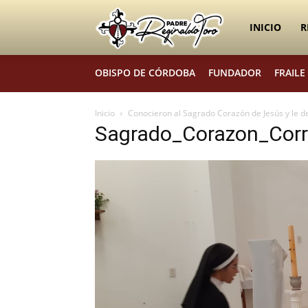
Padre
INICIO
R
OBISPO DE CÓRDOBA
FUNDADOR
FRAILE
Reginaldo
Inicio
Conocieron al Sagrado Corazón de Jesús y le d
Sagrado_Corazon_Corri
Toro