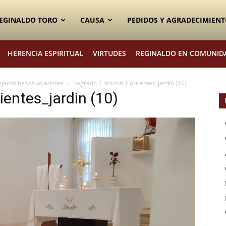
EGINALDO TORO
CAUSA
PEDIDOS Y AGRADECIMIENT
HERENCIA ESPIRITUAL
VIRTUDES
REGINALDO EN COMUNID
ejaron besos voladores
Sagrado_Corazon_Corrientes_jardin (10)
entes_jardin (10)