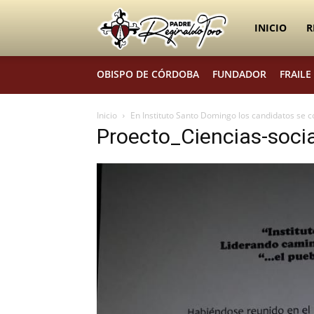
Padre
INICIO
R
OBISPO DE CÓRDOBA
FUNDADOR
FRAILE
Reginaldo
Inicio
En Instituto Santo Domingo los candidatos se 
Proecto_Ciencias-socia
Toro