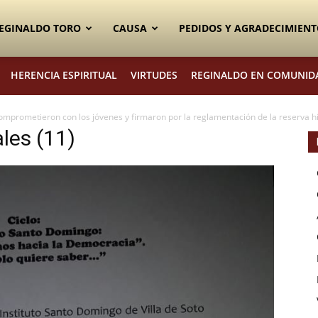
EGINALDO TORO
CAUSA
PEDIDOS Y AGRADECIMIENT
HERENCIA ESPIRITUAL
VIRTUDES
REGINALDO EN COMUNID
comprometieron con los jóvenes y firmaron por la reglamentación de la reserva h
les (11)