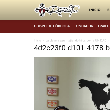
Padre
INICIO
R
OBISPO DE CÓRDOBA
FUNDADOR
FRAILE
Reginaldo
Inicio
La clave, seguir tejiendo hilos por la UNIDAD
4d2c23f0-d101-4178-
Toro