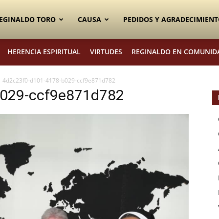
EGINALDO TORO
CAUSA
PEDIDOS Y AGRADECIMIENT
HERENCIA ESPIRITUAL
VIRTUDES
REGINALDO EN COMUNID
4d2c23f0-d101-4178-b029-ccf9e871d782
b029-ccf9e871d782