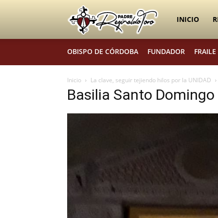
Padre
INICIO
R
OBISPO DE CÓRDOBA
FUNDADOR
FRAILE
Reginaldo
Inicio
La clave, seguir tejiendo hilos por la UNIDAD
Basilia Santo Domingo
Toro