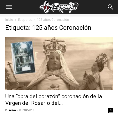
Padre
Inicio
Etiquetas
125 años Coronación
Etiqueta: 125 años Coronación
Reginaldo
Toro
Una “obra del corazón” coronación de la
Virgen del Rosario del...
Diseño
-
03/10/2019
0