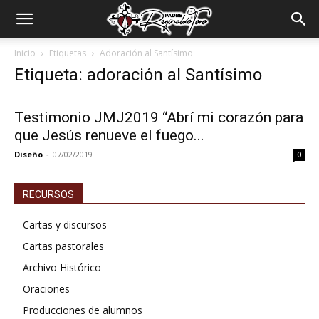
Padre
Inicio
Etiquetas
Adoración al Santísimo
Etiqueta: adoración al Santísimo
Reginaldo
Testimonio JMJ2019 “Abrí mi corazón para
que Jesús renueve el fuego...
Toro
Diseño
-
07/02/2019
0
RECURSOS
Cartas y discursos
Cartas pastorales
Archivo Histórico
Oraciones
Producciones de alumnos