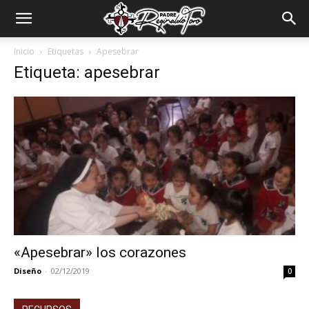
Padre
Inicio
Etiquetas
Apesebrar
Etiqueta: apesebrar
Reginaldo
Toro
«Apesebrar» los corazones
Diseño
-
02/12/2019
0