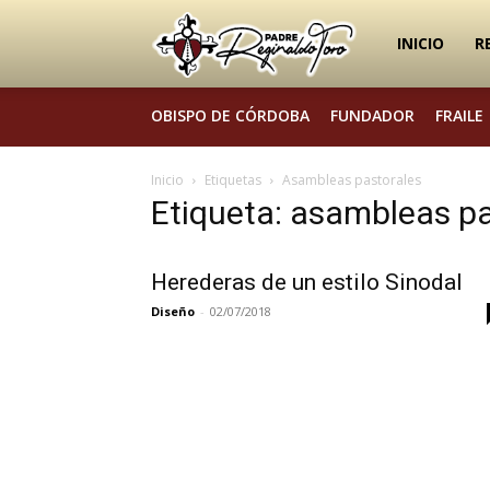
Padre
INICIO
R
OBISPO DE CÓRDOBA
FUNDADOR
FRAILE
Reginaldo
Inicio
Etiquetas
Asambleas pastorales
Etiqueta: asambleas pa
Toro
Herederas de un estilo Sinodal
Diseño
-
02/07/2018