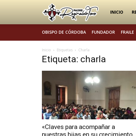
Padre
INICIO
R
OBISPO DE CÓRDOBA
FUNDADOR
FRAILE
Reginaldo
Inicio
Etiquetas
Charla
Etiqueta: charla
Toro
«Claves para acompañar a
nuestras hijas en su crecimiento