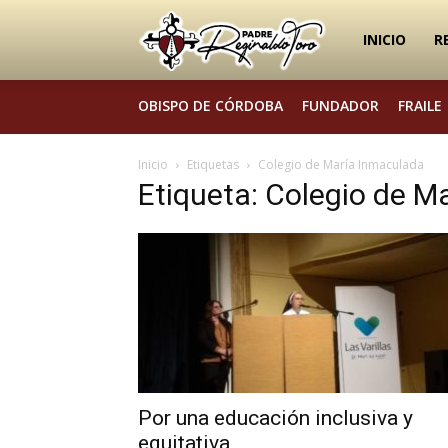
Padre
INICIO
R
OBISPO DE CÓRDOBA
FUNDADOR
FRAILE
Reginaldo
Inicio
Etiquetas
Colegio de María Inmaculada
Etiqueta: Colegio de M
Toro
Por una educación inclusiva y
equitativa