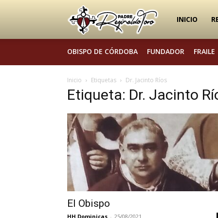
Padre
INICIO
R
OBISPO DE CÓRDOBA
FUNDADOR
FRAILE
Reginaldo
Inicio
Etiquetas
Dr. Jacinto Ríos
Etiqueta: Dr. Jacinto Rí
Toro
El Obispo
HH.Dominicas
-
25/08/2021