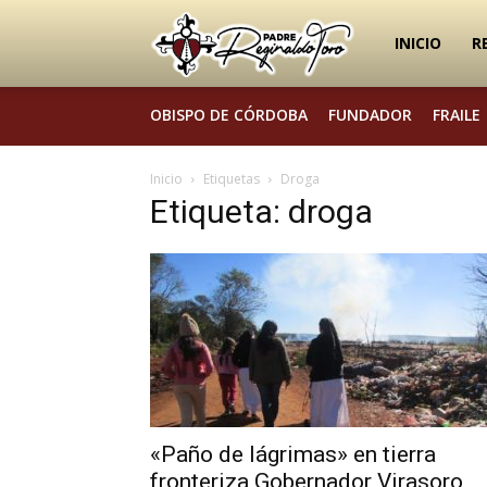
Padre
INICIO
R
OBISPO DE CÓRDOBA
FUNDADOR
FRAILE
Reginaldo
Inicio
Etiquetas
Droga
Etiqueta: droga
Toro
«Paño de lágrimas» en tierra
fronteriza Gobernador Virasoro