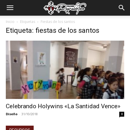
Padre
Inicio
Etiquetas
Fiestas de los santos
Etiqueta: fiestas de los santos
Reginaldo
Toro
Celebrando Holywins «La Santidad Vence»
Diseño
-
31/10/2018
0