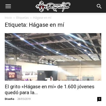
Padre
Inicio
Etiquetas
Hágase en mí
Etiqueta: Hágase en mí
Reginaldo
Toro
El grito «Hágase en mí» de 1.600 jóvenes
quedó para la...
Diseño
-
28/05/2019
0