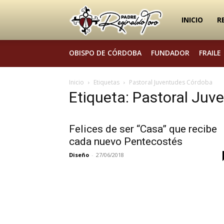
Padre
INICIO
R
OBISPO DE CÓRDOBA
FUNDADOR
FRAILE
Reginaldo
Inicio
Etiquetas
Pastoral Juventudes Córdoba
Etiqueta: Pastoral Ju
Toro
Felices de ser “Casa” que recibe
cada nuevo Pentecostés
Diseño
-
27/06/2018