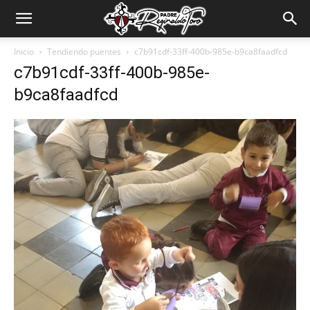
Padre
Inicio
Tendiendo puentes
c7b91cdf-33ff-400b-985e-b9ca8faadfcd
c7b91cdf-33ff-400b-985e-
Reginaldo
b9ca8faadfcd
Toro