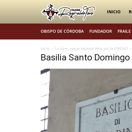
Padre
INICIO
R
OBISPO DE CÓRDOBA
FUNDADOR
FRAILE
Reginaldo
Inicio
La clave, seguir tejiendo hilos por la UNIDAD
Basilia Santo Domingo
Toro