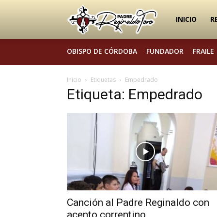
Padre
INICIO
R
OBISPO DE CÓRDOBA
FUNDADOR
FRAILE
Reginaldo
Inicio
Etiquetas
Empedrado
Etiqueta: Empedrado
Toro
Canción al Padre Reginaldo con
acento correntino