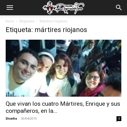
Padre
Inicio
Etiquetas
Mártires riojanos
Etiqueta: mártires riojanos
Reginaldo
Toro
Que vivan los cuatro Mártires, Enrique y sus
compañeros, en la...
Diseño
-
30/04/2019
0