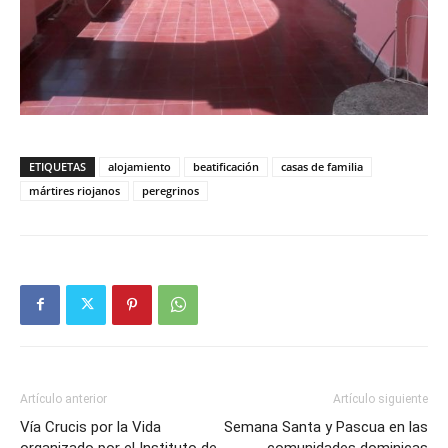
ETIQUETAS
alojamiento
beatificación
casas de familia
mártires riojanos
peregrinos
Artículo anterior
Artículo siguiente
Vía Crucis por la Vida
Semana Santa y Pascua en las
organizado por el Instituto de
comunidades dominicas