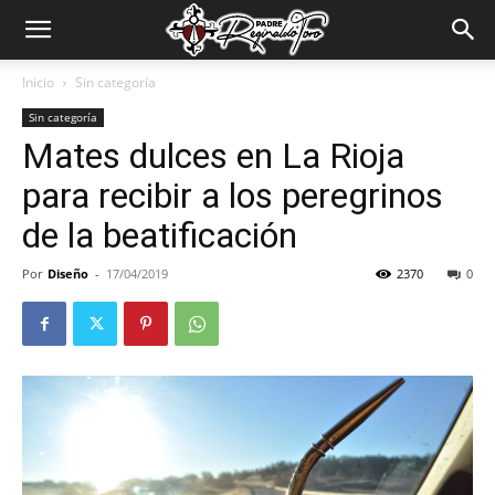
Padre
Inicio
Sin categoría
Sin categoría
Reginaldo
Mates dulces en La Rioja
para recibir a los peregrinos
Toro
de la beatificación
Por
Diseño
-
17/04/2019
2370
0