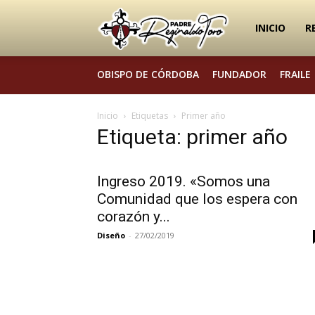
Padre
INICIO
R
OBISPO DE CÓRDOBA
FUNDADOR
FRAILE
Reginaldo
Inicio
Etiquetas
Primer año
Etiqueta: primer año
Toro
Ingreso 2019. «Somos una
Comunidad que los espera con
corazón y...
Diseño
-
27/02/2019