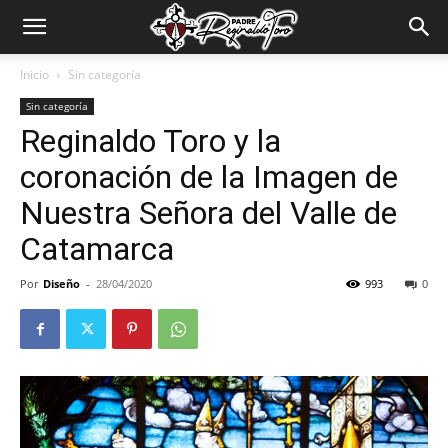
Padre
Inicio
Sin categoría
Sin categoría
Reginaldo
Reginaldo Toro y la
coronación de la Imagen de
Toro
Nuestra Señora del Valle de
Catamarca
Por
Diseño
-
28/04/2020
993
0