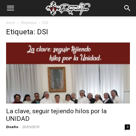
Padre
Inicio
Etiquetas
DSI
Etiqueta: DSI
Reginaldo
Toro
La clave, seguir tejiendo hilos por la
UNIDAD
Diseño
-
20/05/2019
0