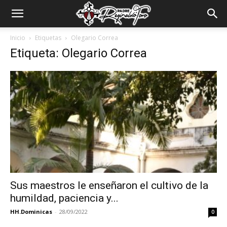
Padre
Inicio
Etiquetas
Olegario Correa
Etiqueta: Olegario Correa
Reginaldo
Toro
Sus maestros le enseñaron el cultivo de la
humildad, paciencia y...
HH.Dominicas
-
28/09/2022
0