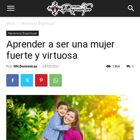
Padre
Inicio
Herencia Espiritual
Herencia Espiritual
Reginaldo
Aprender a ser una mujer
fuerte y virtuosa
Toro
Por
HH.Dominicas
-
24/03/2021
1364
0