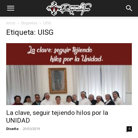
Padre
Inicio
Etiquetas
UISG
Etiqueta: UISG
Reginaldo
Toro
La clave, seguir tejiendo hilos por la
UNIDAD
Diseño
-
20/05/2019
0