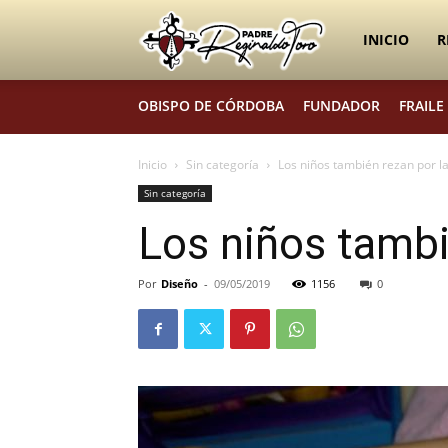
Padre
INICIO
R
OBISPO DE CÓRDOBA
FUNDADOR
FRAILE
Reginaldo
Inicio
Sin categoría
Los niños también rezan por l
Sin categoría
Toro
Los niños tambi
Por
Diseño
-
09/05/2019
1156
0