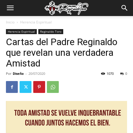
Padre
Inicio
Herencia Espiritual
Herencia Espiritual
Reginaldo Toro
Reginaldo
Cartas del Padre Reginaldo
que revelan una verdadera
Toro
Amistad
Por
Diseño
-
20/07/2020
1070
0