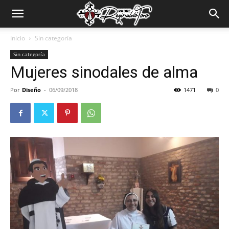
Padre
Inicio
Sin categoría
Sin categoría
Reginaldo
Mujeres sinodales de alma
Por
Diseño
-
06/09/2018
1471
0
Toro