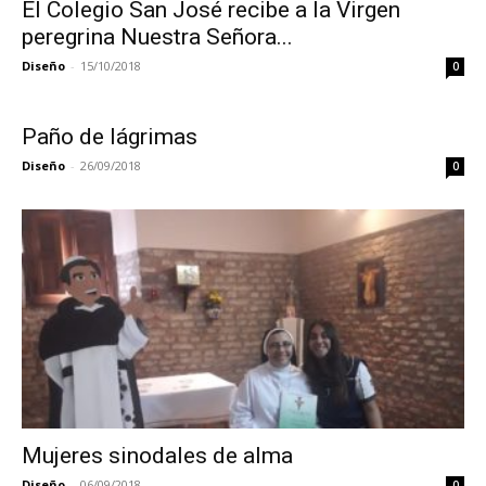
El Colegio San José recibe a la Virgen
peregrina Nuestra Señora...
Diseño
-
15/10/2018
0
Paño de lágrimas
Diseño
-
26/09/2018
0
Mujeres sinodales de alma
Diseño
-
06/09/2018
0