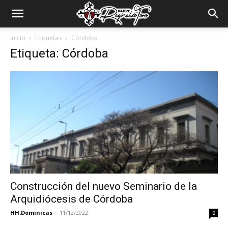
Padre
Inicio
Etiquetas
Córdoba
Etiqueta: Córdoba
Reginaldo
Toro
Construcción del nuevo Seminario de la
Arquidiócesis de Córdoba
HH.Dominicas
-
11/12/2022
0