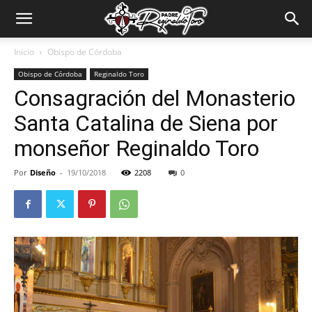
Padre
Inicio
Obispo de Córdoba
Obispo de Córdoba
Reginaldo Toro
Reginaldo
Consagración del Monasterio
Santa Catalina de Siena por
Toro
monseñor Reginaldo Toro
Por
Diseño
-
19/10/2018
2208
0