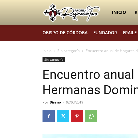
Padre
INICIO
R
OBISPO DE CÓRDOBA
FUNDADOR
FRAILE
Reginaldo
Inicio
Sin categoría
Encuentro anual de Hogares d
Sin categoría
Toro
Encuentro anual 
Hermanas Domin
Por
Diseño
-
02/08/2019