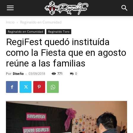
Padre
Inicio
Reginaldo en Comunidad
Reginaldo en Comunidad
Reginaldo Toro
Reginaldo
RegiFest quedó instituída
como la Fiesta que en agosto
Toro
reúne a las familias
Por
Diseño
-
03/09/2018
771
0